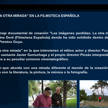
LA OTRA MIRADA" EN LA FILMOTECA ESPAÑOLA
raje documental de creación “Las imágenes perdidas. La otra mi
 Cine Doré (Filmoteca Española) donde ha sido exhibido dentro de
 Premios Goya.
otra mirada” en la que intervienen el mítico actor y director Pa
 y cantante Javier Gurruchaga y el propio director Pinzás interpre
e a su peculiar universo cinematográfico.
 que aborda con una mirada diferente el mundo de la creación 
 con la literatura, la pintura, la música o la fotografía.