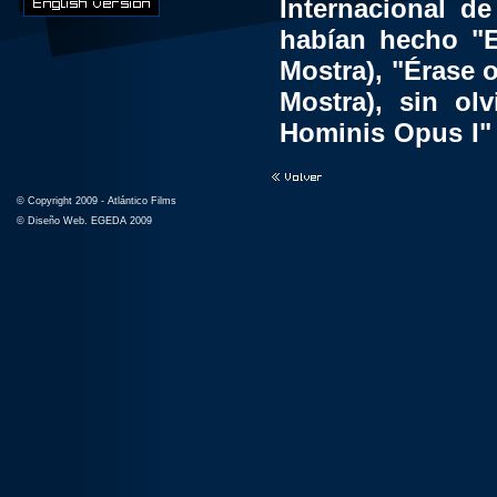
Internacional d
habían hecho "E
Mostra), "Érase o
Mostra), sin ol
Hominis Opus I" 
año 1981.
© Copyright 2009 - Atlántico Films
La prensa inter
© Diseño Web. EGEDA 2009
variada program
señalando que:
Autores tan 
hermanos Cohen
Nanni Moretti
alternativas.