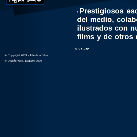
Prestigiosos esc
del medio, colabo
ilustrados con n
films y de otros
Pinzás, la prod
fotografía Tote 
© Copyright 2009 - Atlántico Films
actores, contará
© Diseño Web. EGEDA 2009
durante el rod
analizarán desde 
convencional.
El libro recoger
anterior al mo
prolífica trayect
mm.) y tres larg